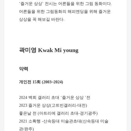
‘
즐거운 상상
’
전시는 어른들을 위한 그림 동화이다
.
어른들을 위한 그림동화의 해피엔딩을 위해 즐거운
상상을 꼭 해보길 바란다
.
곽미영
Kwak Mi young
약력
개인전
15
회
(2003~2024)
2024
백희 갤러리 초대
‘
즐거운 상상
’
전
2023
즐거운 상상
(
고트빈갤러리
-
대전
)
좋은날 전
(
아트리에 갤러리 초대
-
경기광주
)
2021
소확행
-
산속등대 미술관초대
(
산속등대 미술
관
/
완주
)