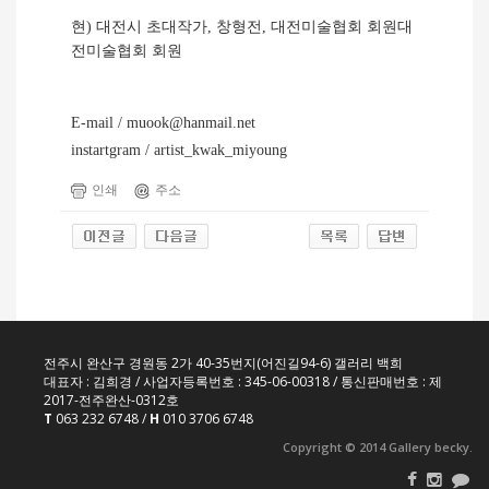
현
)
대전시 초대작가
,
창형전
,
대전미술협회 회원대
전미술협회 회원
E-mail / muook@hanmail.net
instartgram / artist_kwak_miyoung
인쇄
주소
전주시 완산구 경원동 2가 40-35번지(어진길94-6) 갤러리 백희
대표자 : 김희경 / 사업자등록번호 : 345-06-00318 / 통신판매번호 : 제
2017-전주완산-0312호
T
063 232 6748 /
H
010 3706 6748
Copyright © 2014 Gallery becky.