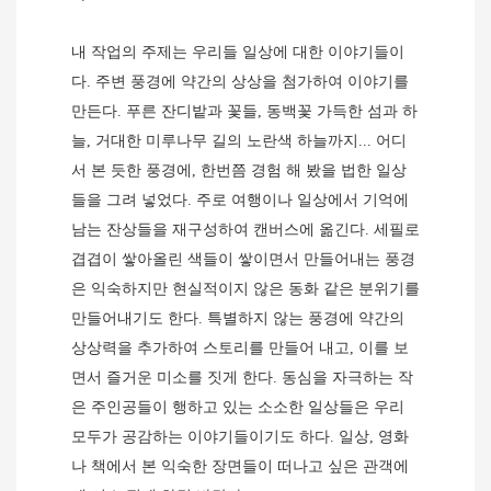
내 작업의 주제는 우리들 일상에 대한 이야기들이
다
.
주변 풍경에 약간의 상상을 첨가하여 이야기를
만든다
.
푸른 잔디밭과 꽃들
,
동백꽃 가득한 섬과 하
늘
,
거대한 미루나무 길의 노란색 하늘까지
...
어디
서 본 듯한 풍경에
,
한번쯤 경험 해 봤을 법한 일상
들을 그려 넣었다
.
주로 여행이나 일상에서 기억에
남는 잔상들을 재구성하여 캔버스에 옮긴다
.
세필로
겹겹이 쌓아올린 색들이 쌓이면서 만들어내는 풍경
은 익숙하지만 현실적이지 않은 동화 같은 분위기를
만들어내기도 한다
.
특별하지 않는 풍경에 약간의
상상력을 추가하여 스토리를 만들어 내고
,
이를 보
면서 즐거운 미소를 짓게 한다
.
동심을 자극하는 작
은 주인공들이 행하고 있는 소소한 일상들은 우리
모두가 공감하는 이야기들이기도 하다
.
일상
,
영화
나 책에서 본 익숙한 장면들이 떠나고 싶은 관객에