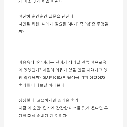
게 미소 짓게 하길 바란다
.
여전히 순간순간 질문을 던진다
.
나만을 위한
,
나에게 필요한
‘
휴가
’
즉
‘
쉼
’
은 무엇일
까
?
마음속에
‘
쉼
’
이라는 단어가 생각날 만큼 여유로움
이 있었던가
?
마음의 여유가 없을 만큼 지쳐가고 있
진 않았을까
?
잠시만이라도 당신을 위한 여행이자
휴가를 떠나보길 바
래본다
.
상상한다
.
고요하지만 즐거운 휴가
..
지금 이 순간
,
입가에 잔잔한 미소를 짓게 된다면 휴
가를 떠날 준비가 된 것이다
.