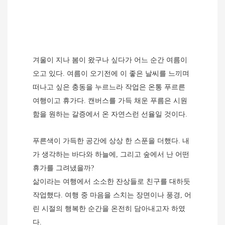
겨울이 지나 봄이 왔구나 싶다가 어느 순간 여름이
오고 있다
.
여름이 오기전에 이 좋은 날씨를 느끼며
떠나고 싶은 충동을 누르느라 작업은 온통 푸르른
여행이고 휴가다
.
캔버스를 가득 채운 푸름은 시원
함을 원하는 갈증에서 온 자연스런 선율일 것이다
.
푸른색이 가득한 공간에 상상 한 스푼을 더했다
.
내
가 생각하는 바다와 하늘에
,
그리고 숲에서 난 어떤
휴가를 그려냈을까
?
삶이라는 여행에서 소소한 잔상들로 친구를 대하듯
작업했다
.
여행 중 마음을 스치는 장면이나 풍경
,
어
린 시절의 행복한 순간을 온전히 담아내고자 하였
다
.