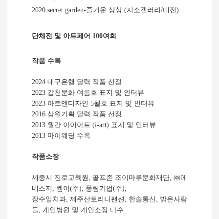
2020 secret garden-
즐거운 상상
(
지소갤러리
/
대전
)
단체전 및 아트페어
100
여회
작품 수록
2024
대구은행 달력 작품 선정
2023
갑천문화 여름호 표지 및 인터뷰
2023
아트앤디자인
5
월호 표지 및 인터뷰
2016
삼원기획 달력 작품 선정
2013
월간 아이아트
(i-art)
표지 및 인터뷰
2013
마이웨딩 수록
작품소장
세종시 진로교육원
,
골프존 조이마루문화재단
,
㈜
에
네스지
,
켐이
(
주
),
풍림기업
(
주
),
장수일치과
,
제주산토리니팬션
,
한솔통신
,
밝은사람
들
,
개인병원 및 개인소장 다수