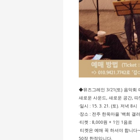
◆뮤즈그레인 3/21(토) 음악회
새로운 사운드, 새로운 공간, 따뜻
·일시 : 15. 3. 21. (토). 저녁 8시
·장소 : 전주 한옥마을 '백희 갤러
·티켓 : 8,000원 + 1인 1음료
티켓은 예매 꼭 하셔야 합니다~
50장 한정입니다.