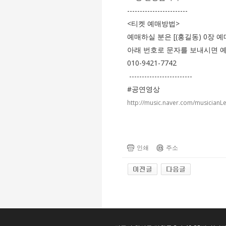
------------------------
<티켓 예매방법>
예매하실 분은 [(홍길동) 0장 예
아래 번호로 문자를 보내시면 
010-9421-7742
-------------------------
#공연영상
http://music.naver.com/musicianL
인쇄
주소