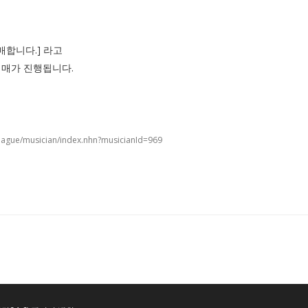
매합니다.] 라고
예매가 진행됩니다.
eague/musician/index.nhn?musicianId=969