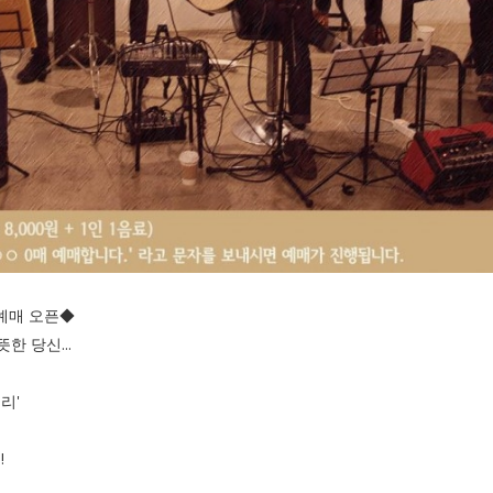
 예매 오픈◆
한 당신...
리'
!