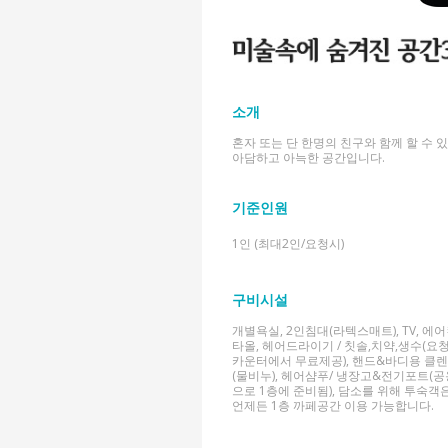
소개
혼자 또는 단 한명의 친구와 함께 할 수 
아담하고 아늑한 공간입니다.
기준인원
1인 (최대2인/요청시)
구비시설
개별욕실, 2인침대(라텍스매트), TV, 에어
타올, 헤어드라이기 / 칫솔,치약,생수(요
카운터에서 무료제공), 핸드&바디용 클
(물비누), 헤어샴푸/ 냉장고&전기포트(공
으로 1층에 준비됨), 담소를 위해 투숙객
언제든 1층 까페공간 이용 가능합니다.