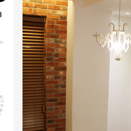
있는
컨,
청시
렌져
용
은