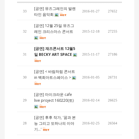
[공연] 뮤즈그레인의 발렌
33
2016-01-27
27652
타인 음악회
[공연] 12월 25일 뮤즈그
레인 크리스마스 콘서트
32
2015-12-18
27255
[공연] 재즈콘서트 12월5
일 BECKY ART SPACE
31
2015-11-17
27186
[공연] < 바람처럼 콘서트
in 백희아트스페이스 >
30
2016-01-05
26731
[공연] 마이크라운 cafe
live project 160220(토)
29
2016-02-14
26625
[공연] 후후 작가, '꿈과 본
능 그리고 또하나의 이야
28
2016-02-25
26564
기…'