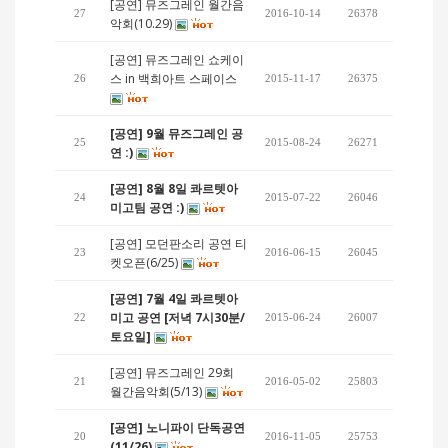
[공연] 뮤즈그레인 월간음
27
2016-10-14
26378
악회(10.29)
[공연] 뮤즈그레인 쇼케이
스 in 백희아트 스페이스
26
2015-11-17
26375
[공연] 9월 뮤즈그레인 공
25
2015-08-24
26271
연 :)
[공연] 8월 8일 콰르텟아
24
2015-07-22
26046
미고팀 공연 :)
[공연] 모던판소리 공연 티
23
2016-06-15
26045
켓오픈(6/25)
[공연] 7월 4일 콰르텟아
미고 공연 [저녁 7시30분/
22
2015-06-24
26007
토요일]
[공연] 뮤즈그레인 29회
21
2016-05-02
25803
월간음악회(5/13)
[공연] 노니파이 단독공연
20
2016-11-05
25753
(11/26)