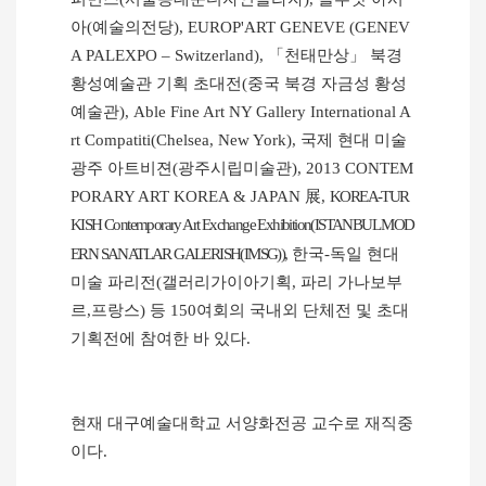
아
(
예술의전당
), EUROP'ART GENEVE (GENEV
A PALEXPO
–
Switzerland),
「
천태만상
」
북경
황성예술관 기획 초대전
(
중국 북경 자금성 황성
예술관
), Able Fine Art NY Gallery International A
rt Compatiti(Chelsea, New York),
국제 현대 미술
광주 아트비젼
(
광주시립미술관
), 2013 CONTEM
PORARY ART KOREA & JAPAN
展
,
KOREA-TUR
KISH Contemporary Art Exchange Exhibition(ISTANBUL MOD
ERN SANATLAR GALERISH(IMSG)),
한국
-
독일 현대
미술 파리전
(
갤러리가이아기획
,
파리 가나보부
르
,
프랑스
)
등
150
여회의 국내외 단체전 및 초대
기획전에 참여한 바 있다
.
현재 대구예술대학교 서양화전공 교수로 재직중
이다
.