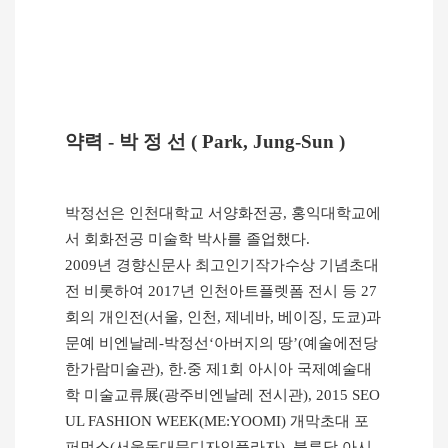
약력
-
박 정 선
( Park, Jung-Sun )
박정선은 인천대학교 서양화전공
,
홍익대학교에
서 회화전공 미술학 박사를 졸업했다
.
2009
년 경향신문사 최고인기작가수상 기념초대
전 비롯하여
2017
년 인천아트플렛폼 전시 등
27
회의 개인전
(
서울
,
인천
,
제네바
,
베이징
,
도쿄
)
과
문예 비엔날레
-
박정선
‘
아버지의 땅
’(
예술에전당
한가람미술관
),
한
.
중 제
1
회 아시아 국제예술대
학 미술교류
展
(
광주비엔날레 전시관
), 2015 SEO
UL FASHION WEEK(ME:YOOMI)
개막초대 포
퍼먼스
(
서울동대문디자인플라자
),
블루닷 아시