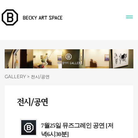
GALLERY > 전시/공연
7월25일 뮤즈그레인 공연 [저
녁6시30분]